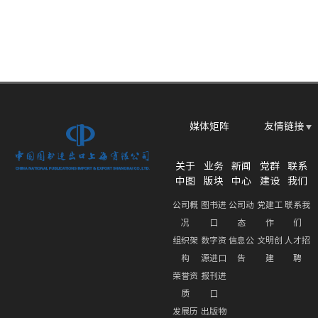
媒体矩阵
友情链接
关于
业务
新闻
党群
联系
中图
版块
中心
建设
我们
公司概
图书进
公司动
党建工
联系我
况
口
态
作
们
组织架
数字资
信息公
文明创
人才招
构
源进口
告
建
聘
荣誉资
报刊进
质
口
发展历
出版物