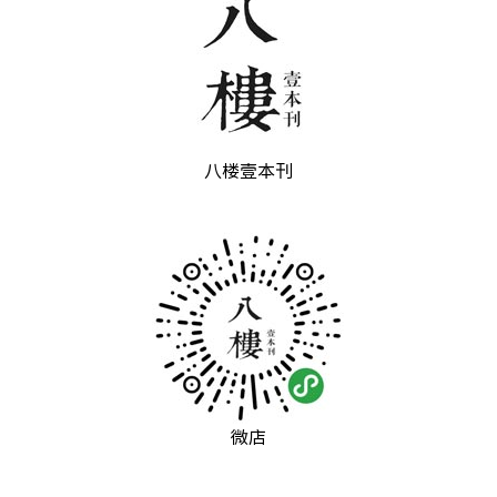
八楼壹本刊
微店