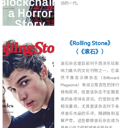
动的一代。
《Rolling Stone》
（《滚石》）
滚石杂志是目前对于西洋乐坛影
响力最大的文化刊物之一，它虽
然不像告示牌杂志（Billboard
Magazine）有设立常态性的排行
榜和奖项，但是该杂志不定期发
表的各项排名资讯，仍受到业界
相当重视，尤其是该杂志对于各
项音乐作品的乐评，精辟独到见
解严苛，这些都使滚石杂志成为
具有公信力的权威音乐性杂志。