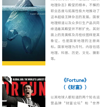
地理杂志》殿堂的根本，不懈的
职业态度与拓展性极大地推动了
这本超级王牌杂志的发展，国家
地理频道以及众多衍生产品共同
缔造着其殿堂并不断扩充，其封
面上的亮黄框及月桂纹图样是其
象征，也是国家地理的注册商
标。国家地理为月刊，内容包括
地理、科普、历史、文化、摄影
等。
《Fortune》
（《财富》）
以其地球人都知道的两个知名运
营品牌“财富论坛”和“世界