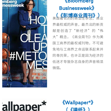
《Bloomberg
Businessweek》
（《彭博商业周刊》）
美国著名的的商业性杂志，商业
界最权威的声音，最杰出的新贡
献是创造了“新经济”的“伟
大”概念，《商业周刊》作为美
国工商界的最权威刊物，不可避
免地与工商界之命运联系起来并
同辱共荣，也许正是因为经济的
低迷才导致杂志自身的声音稍显
微弱。
《Wallpaper*》
（《墙纸》）