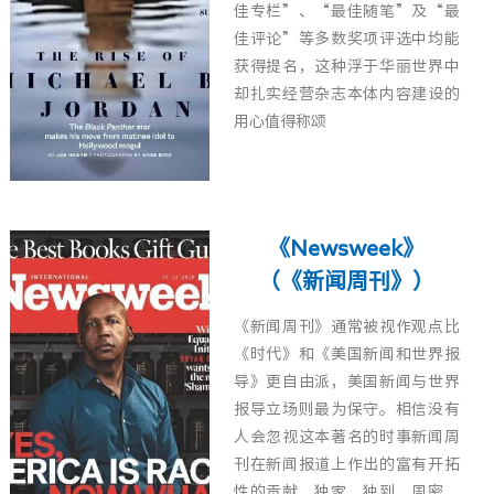
佳专栏”、“最佳随笔”及“最
佳评论”等多数奖项评选中均能
获得提名，这种浮于华丽世界中
却扎实经营杂志本体内容建设的
用心值得称颂
《Newsweek》
（《新闻周刊》）
《新闻周刊》通常被视作观点比
《时代》和《美国新闻和世界报
导》更自由派，美国新闻与世界
报导立场则最为保守。相信没有
人会忽视这本著名的时事新闻周
刊在新闻报道上作出的富有开拓
性的贡献，独家、独到、周密、