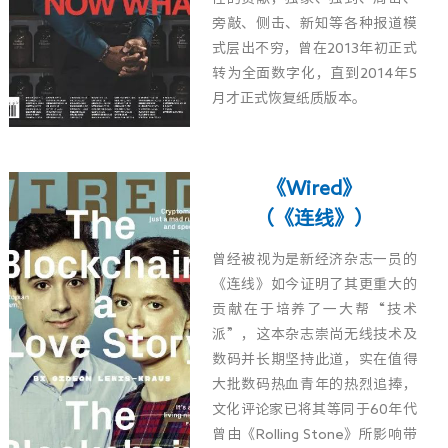
旁敲、侧击、新知等各种报道模
式层出不穷，曾在2013年初正式
转为全面数字化，直到2014年5
月才正式恢复纸质版本。
《Wired》
（《连线》）
曾经被视为是新经济杂志一员的
《连线》如今证明了其更重大的
贡献在于培养了一大帮“技术
派”，这本杂志崇尚无线技术及
数码并长期坚持此道，实在值得
大批数码热血青年的热烈追捧，
文化评论家已将其等同于60年代
曾由《Rolling Stone》所影响带