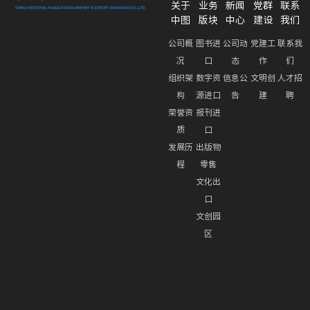
关于
业务
新闻
党群
联系
中图
版块
中心
建设
我们
公司概
图书进
公司动
党建工
联系我
况
口
态
作
们
组织架
数字资
信息公
文明创
人才招
构
源进口
告
建
聘
荣誉资
报刊进
质
口
发展历
出版物
程
零售
文化出
口
文创园
区