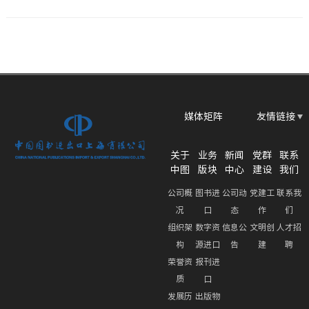
媒体矩阵
友情链接
关于
业务
新闻
党群
联系
中图
版块
中心
建设
我们
公司概
图书进
公司动
党建工
联系我
况
口
态
作
们
组织架
数字资
信息公
文明创
人才招
构
源进口
告
建
聘
荣誉资
报刊进
质
口
发展历
出版物