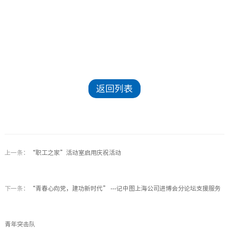
返回列表
上一条：
“职工之家”活动室启用庆祝活动
下一条：
“青春心向党，建功新时代” ---记中图上海公司进博会分论坛支援服务
青年突击队