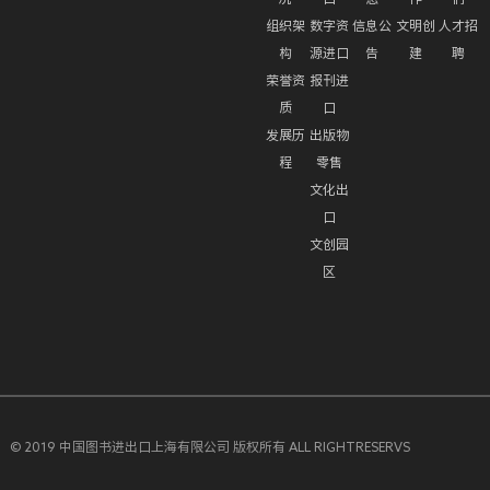
组织架
数字资
信息公
文明创
人才招
构
源进口
告
建
聘
荣誉资
报刊进
质
口
发展历
出版物
程
零售
文化出
口
文创园
区
© 2019 中国图书进出口上海有限公司 版权所有 ALL RIGHTRESERVS