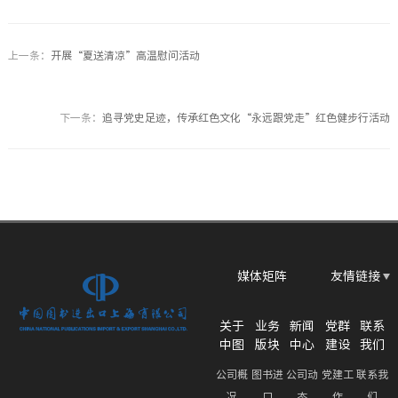
上一条：
开展“夏送清凉”高温慰问活动
下一条：
追寻党史足迹，传承红色文化“永远跟党走”红色健步行活动
媒体矩阵
友情链接
关于
业务
新闻
党群
联系
中图
版块
中心
建设
我们
公司概
图书进
公司动
党建工
联系我
况
口
态
作
们