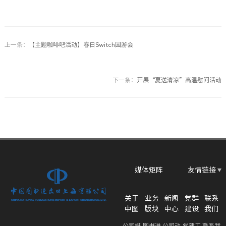
上一条：
【主题咖啡吧活动】春日Switch园游会
下一条：
开展“夏送清凉”高温慰问活动
媒体矩阵
友情链接
关于
业务
新闻
党群
联系
中图
版块
中心
建设
我们
公司概
图书进
公司动
党建工
联系我