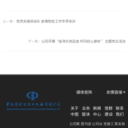
上一条：
党员先锋突击队 疫情防控工作专项培训
下一条：
公司开展“追寻红色足迹 叩问初心使命” 主题党日活动
媒体矩阵
友情链接
关于
业务
新闻
党群
联系
中图
版块
中心
建设
我们
公司概
图书进
公司动
党建工
联系我