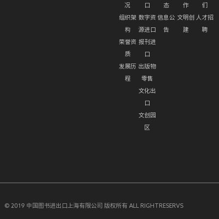
况
口
态
作
们
组织架
数字资
信息公
文明创
人才招
构
源进口
告
建
聘
荣誉资
报刊进
质
口
发展历
出版物
程
零售
文化出
口
文创园
区
© 2019 中国图书进出口上海有限公司 版权所有 ALL RIGHTRESERVS