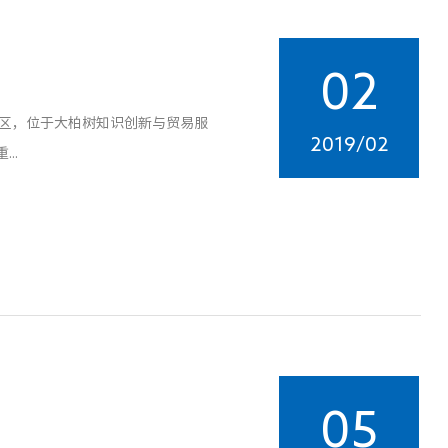
02
能区，位于大柏树知识创新与贸易服
2019/02
..
05