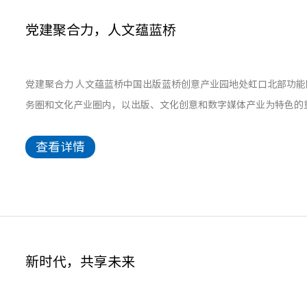
党建聚合力，人文蕴蓝桥
党建聚合力 人文蕴蓝桥中国出版蓝桥创意产业园地处虹口北部功
务圈和文化产业圈内，以出版、文化创意和数字媒体产业为特色的重.
查看详情
新时代，共享未来