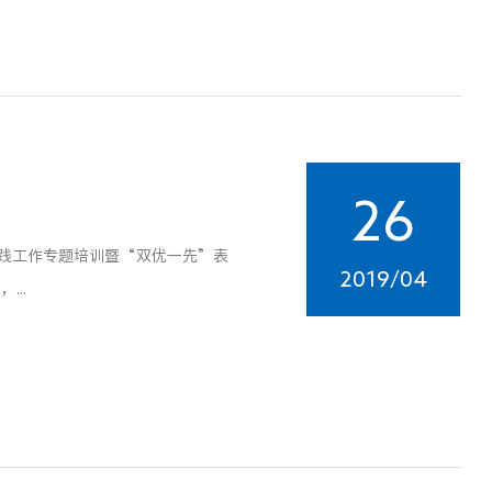
26
践工作专题培训暨“双优一先”表
2019/04
..